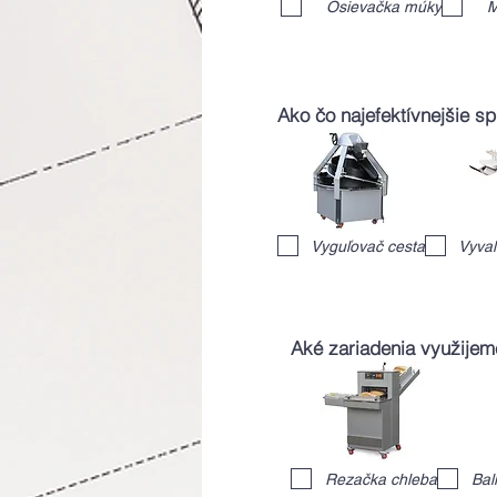
Osievačka múky
M
Ako čo najefektívnejšie s
Vyguľovač cesta
Vyval
Aké zariadenia využijem
Rezačka chleba
Bal