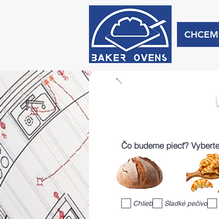
CHCEM
Čo budeme piecť? Vyberte 
Chlieb
Sladké pečivo