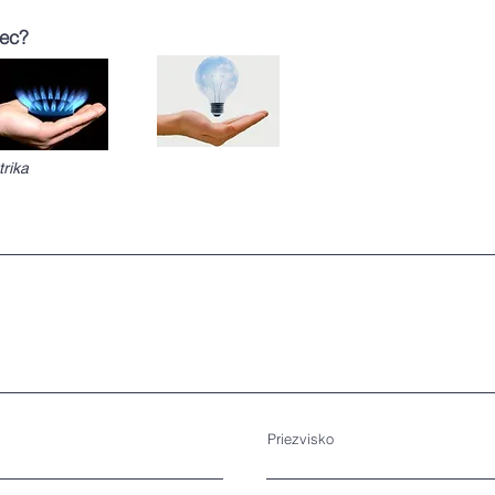
pec?
trika
Priezvisko