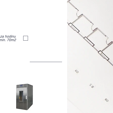
za hodinu
......................
 min. 70m2
....................