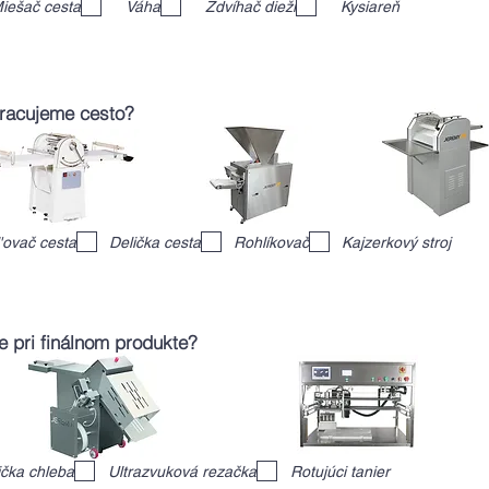
iešač cesta
Váha
Zdvíhač dieží
Kysiareň
pracujeme cesto?
'ovač cesta
Delička cesta
Rohlíkovač
Kajzerkový stroj
e pri finálnom produkte?
ička chleba
Ultrazvuková rezačka
Rotujúci tanier