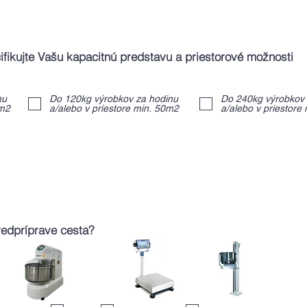
Koľko budeme piecť? Špecifikujte Vašu kapacitnú predstavu a priestorové možnosti
nu
Do 120kg výrobkov za hodinu
Do 240kg výrobkov 
0m2
a/alebo v priestore min. 50m2
a/alebo v priestore
redpríprave cesta?