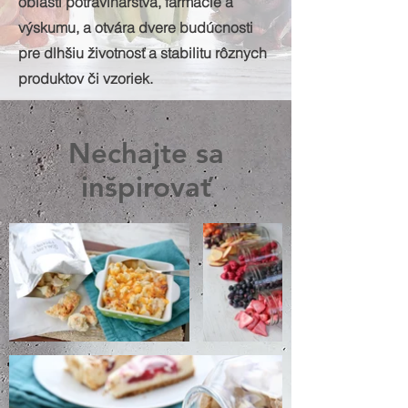
oblasti potravinárstva, farmácie a
výskumu, a otvára dvere budúcnosti
pre dlhšiu životnosť a stabilitu rôznych
produktov či vzoriek.
Nechajte sa
inšpirovať