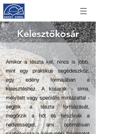
Kelesztőkosár
Amikor a tészta kel, nincs is jobb,
mint egy praktikus segédeszköz,
egy edény formájában a
kelesztéshez. A kosarak - sima,
mélyített vagy speciális mintázattal -
segítik a tészta formázását,
megőrzik a hőt és felszívják a
nedvességet, ami optimálisan
szabályozza a kelesztési folyamatot