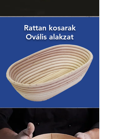
Rattan kosarak
Ovális alakzat