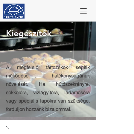
Kiegészítők
A megfelelő tartozékok segítik
működése hatékonyságának
növelését. Ha hűtőszekrényre,
sokkolóra, vízlágyítóra, ládamosóra
vagy speciális lapokra van szüksége,
forduljon hozzánk bizalommal.
Kifli sütőforma