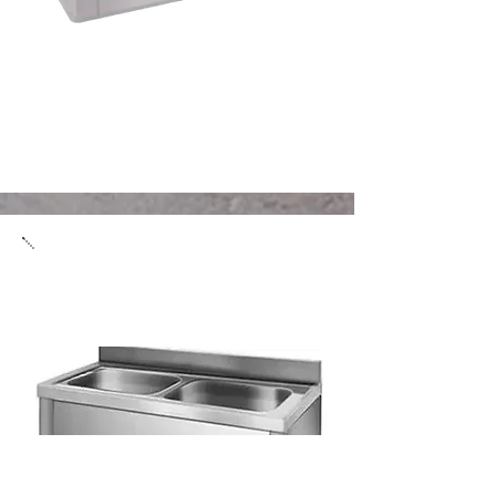
Rozsdamentes asztal és
mosogatók