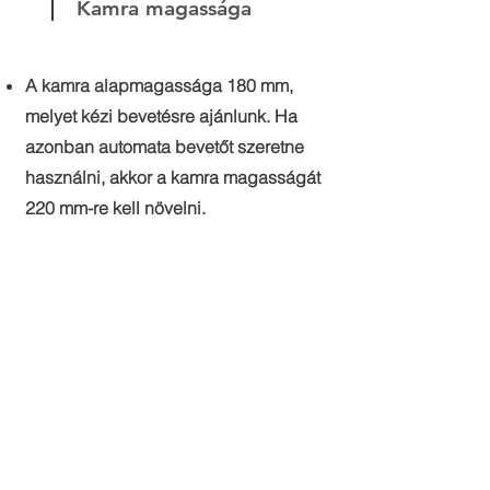
Kamra magassága
A kamra alapmagassága 180 mm,
melyet kézi bevetésre ajánlunk. Ha
azonban automata bevetőt szeretne
használni, akkor a kamra magasságát
220 mm-re kell növelni.
Ajtó
Az ajtók alapszélessége 600 mm,
üvegből készülnek.
Kiegészítő felszerelésként